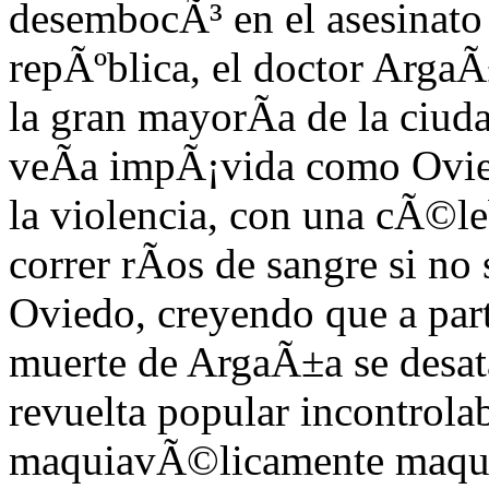
desembocÃ³ en el asesinato 
repÃºblica, el doctor ArgaÃ
la gran mayorÃ­a de la ciud
veÃ­a impÃ¡vida como Ovie
la violencia, con una cÃ©le
correr rÃ­os de sangre si no
Oviedo, creyendo que a part
muerte de ArgaÃ±a se desat
revuelta popular incontrolab
maquiavÃ©licamente maqu