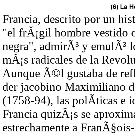
Francia, descrito por un hi
"el frÃ¡gil hombre vestido 
negra", admirÃ³ y emulÃ³ l
mÃ¡s radicales de la Revol
Aunque Ã©l gustaba de refle
der jacobino Maximiliano d
(1758-94), las polÃ­ticas e i
Francia quizÃ¡s se aproxi
estrechamente a FranÃ§ois