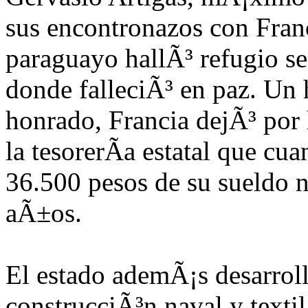
sus encontronazos con Franc
paraguayo hallÃ³ refugio se
donde falleciÃ³ en paz. Un
honrado, Francia dejÃ³ por 
la tesorerÃ­a estatal que cu
36.500 pesos de su sueldo 
aÃ±os.
El estado ademÃ¡s desarroll
construcciÃ³n naval y textil