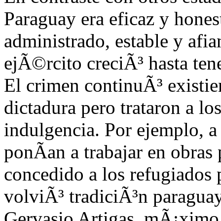
Paraguay era eficaz y hone
administrado, estable y afi
ejÃ©rcito creciÃ³ hasta tene
El crimen continuÃ³ existie
dictadura pero trataron a lo
indulgencia. Por ejemplo, a 
ponÃ­an a trabajar en obras 
concedido a los refugiados p
volviÃ³ tradiciÃ³n paraguay
Gervasio Artigas, mÃ¡ximo 