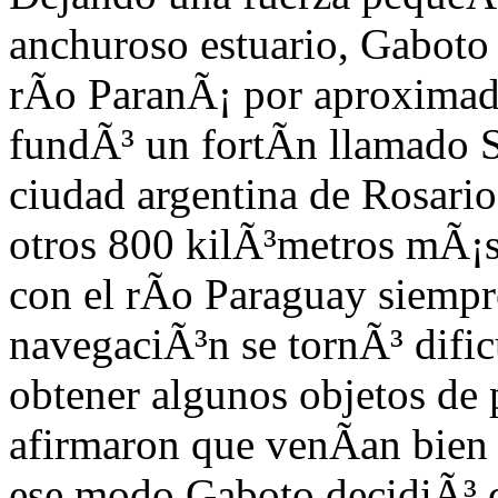
anchuroso estuario, Gaboto
rÃ­o Paran
Ã¡ por aproximad
fund
Ã³ un fortÃ­n llamado S
ciudad argentina de Rosario
otros 800 kilÃ³metros mÃ¡s
con el rÃ­o Paraguay siempr
navegaciÃ³n se tornÃ³ dific
obtener algunos objetos de p
afirmaron que venÃ­an bien 
ese modo Gaboto decidiÃ³ de