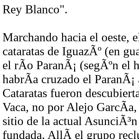
Rey Blanco".
Marchando hacia
el oes
te, 
cataratas de IguazÃº (en gu
el rÃ­o ParanÃ¡ (segÃºn el 
habrÃ­a cruzado el ParanÃ¡ 
Cataratas fueron descubier
Vaca, no por Alejo GarcÃ­a
sitio de la actual AsunciÃ³n
fundada. AllÃ­ el grupo re