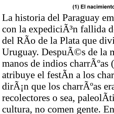
La historia del Paraguay e
con la expediciÃ³n fallida d
del RÃ­o de la Plata que div
Uruguay. DespuÃ©s de la mu
manos de indios charrÃºas 
atri
buye el festÃ­n a los cha
dirÃ¡n que los charrÃºas e
recolectores o sea, paleolÃ­
cultura, no comen gente. En