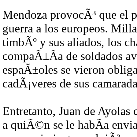
Mendoza provocÃ³ que el pu
guerra a los europeos. Milla
timbÃº y sus aliados, los ch
compaÃ±Ã­a de soldados av
espaÃ±oles se vieron obliga
cadÃ¡veres de sus camarada
Entretanto, Juan de Ayola
s 
a quiÃ©n se le habÃ­a envia