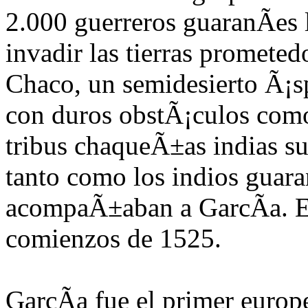
2.000 guerreros guaranÃ­es 
invadir las tierras prometed
Chaco, un semidesierto Ã¡sp
con duros obstÃ¡culos como 
tribus chaqueÃ±as indias s
tanto como lo
s indios guara
acompaÃ±aban a GarcÃ­a. Es
com
ienzos de 1525.
GarcÃ­a fue el primer europ