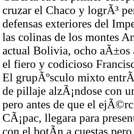
cruzar el Chaco y
logrÃ³ pen
defensas exteriores del Imp
las coli
nas de los montes An
a
ctual Bolivia, ocho aÃ±os 
el fiero y codicioso Francis
El grupÃºsculo mixto entrÃ
de pillaje alzÃ¡ndose con u
pero antes de que el ejÃ©rc
CÃ¡pac, llegara para presen
con el botÃ­n a cuestas pero