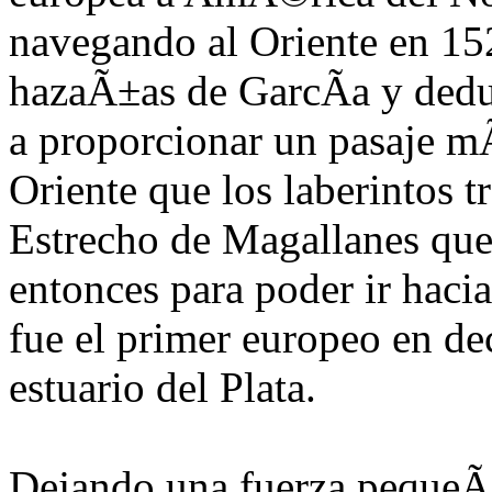
navegando al Oriente en 15
hazaÃ±as de GarcÃ­a y dedu
a propo
rcionar un pasaje mÃ
Oriente que los laberintos t
Estrecho de Magal
lanes que
entonces para poder ir haci
fue el primer europeo en dec
estuario del Plata.
Dejando una fuerza pequ
eÃ