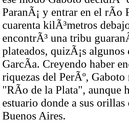
ParanÃ¡ y entrar en el rÃ­
cuarenta kilÃ³metro
s debaj
encontrÃ³ una tribu guaranÃ
plateados, quiz
Ã¡s algunos 
GarcÃ­a. Creyendo haber enc
riquezas del PerÃº, Gaboto
"RÃ­o de la Plata", aunque 
estuario donde a sus orillas
Buenos Aires.