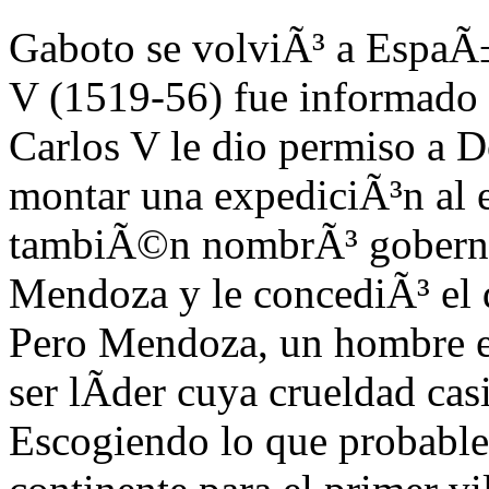
Gaboto se volviÃ³ a Esp
aÃ
V (1519-56) fue informado 
Carlos V le dio permiso a 
montar una expediciÃ³n al e
tambiÃ©n nombrÃ³ gobernad
Mendoza y le concediÃ³ el 
Pero Mendoza, un hombre en
ser lÃ­der cuya cru
eldad cas
Escogiendo
lo que probable