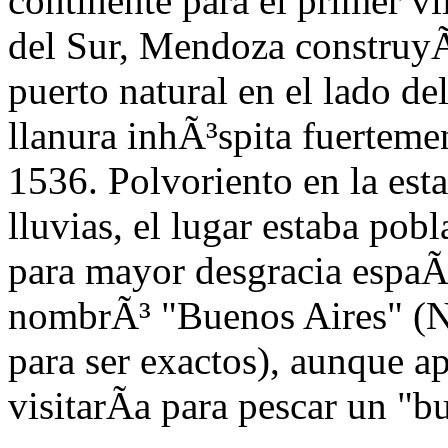
continente para el primer 
del Sur, Mendoza construy
puerto natural en el lado del
llanura inhÃ³spita fuer
temen
1536. Polvori
ento en la est
lluvias, el lugar estaba pob
para mayor desgracia espaÃ±
nombrÃ³ "Buenos Aires" (N
para ser exactos), aunque a
visitarÃ­a para pescar un "bu