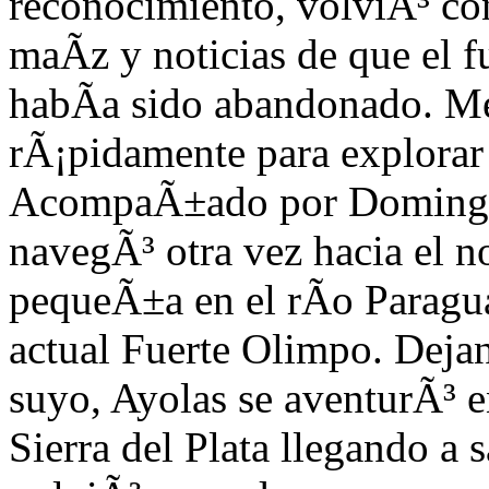
reconocimiento, volviÃ³ co
maÃ­z y noticias de que el f
habÃ­a sido abandonado. M
rÃ¡pidamente para explorar 
AcompaÃ±ado por Domingo 
navegÃ³ otra vez hacia el n
pequeÃ±a en el rÃ­o Paragua
actual Fuerte Olimpo. Dejan
suyo, Ayola
s se aventurÃ³ 
Sierra del Plata llegando a 