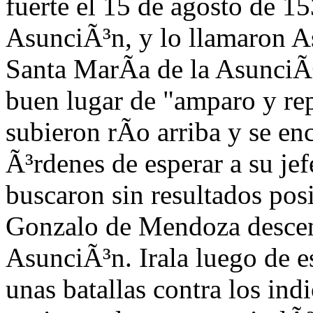
fuerte el 15 de agosto de 153
AsunciÃ³n, y lo llamaron 
Santa MarÃ­a de
la AsunciÃ³
buen lugar de "amparo y re
subieron rÃ­o arriba y se en
Ã³rdenes de esperar a su je
buscaron sin resultados pos
Gonzalo de Mendoza descend
AsunciÃ³n. Irala luego de e
unas batallas contra los ind