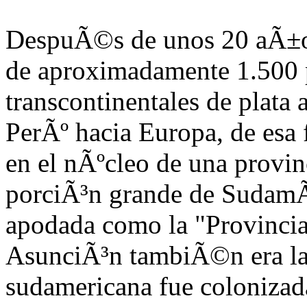
DespuÃ©s de unos 20 aÃ±os
de aproximadamente 1.500
transcontinentales de plata 
PerÃº hacia Europa, de esa
en el nÃºcleo de una provi
porciÃ³n grande de SudamÃ
apodada como la "Provincia 
AsunciÃ³n tambiÃ©n era la 
sudamericana fue colonizad