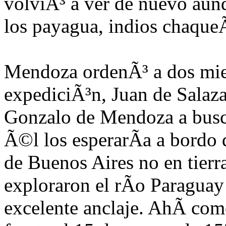
volviÃ³ a ver de nuevo aun
los payagua, indios chaque
Mendoza ordenÃ³ a dos mi
expediciÃ³n, Juan de Salaz
Gonzalo de Mendoza a busca
Ã©l los esperarÃ­a a bordo 
de Buenos Aires no en tier
exploraron el rÃ­o Paraguay
excelente anc
laje. AhÃ­ com