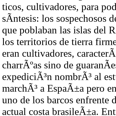
ticos, cultivadores, para po
sÃ­ntesis: los sospechosos d
que poblaban las islas del R
los territorios de tierra firm
eran cultivadores,
caracterÃ­
charrÃºas sino de guaranÃ­e
ex
pediciÃ³n nombrÃ³ al estu
marchÃ³ a EspaÃ±a pero en 
uno de los barcos enfrente d
actual costa brasileÃ±a. Ent