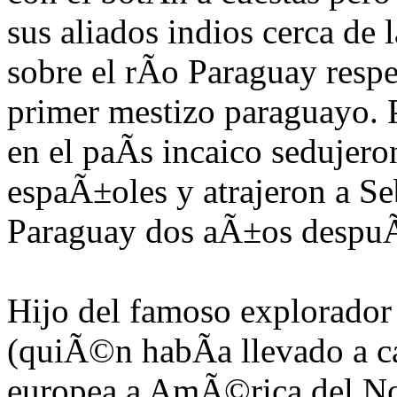
sus aliados indios cerca de 
sobre el rÃ­o Paraguay respe
primer mestizo paraguayo. Pe
en el paÃ­s incaico s
edujero
espaÃ±oles y atrajeron a S
Paraguay dos aÃ±os despu
Hijo del famoso explo
rado
(quiÃ©n habÃ­a ll
evado a c
europea a AmÃ©rica del No